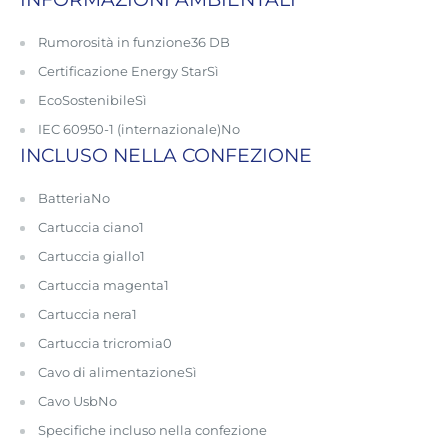
Rumorosità in funzione
36 DB
Certificazione Energy Star
Sì
EcoSostenibile
Sì
IEC 60950-1 (internazionale)
No
INCLUSO NELLA CONFEZIONE
Batteria
No
Cartuccia ciano
1
Cartuccia giallo
1
Cartuccia magenta
1
Cartuccia nera
1
Cartuccia tricromia
0
Cavo di alimentazione
Sì
Cavo Usb
No
Specifiche incluso nella confezione