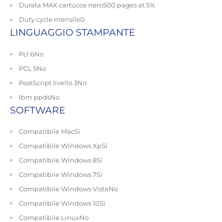
Durata MAX cartucce nero
500 pages at 5%
Duty cycle mensile
0
LINGUAGGIO STAMPANTE
Pcl 6
No
PCL 5
No
PostScript livello 3
No
Ibm ppds
No
SOFTWARE
Compatibile Mac
Sì
Compatibile Windows Xp
Sì
Compatibile Windows 8
Sì
Compatibile Windows 7
Sì
Compatibile Windows Vista
No
Compatibile Windows 10
Sì
Compatibile Linux
No