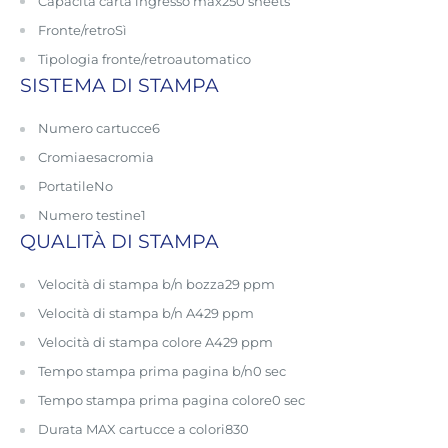
Capacità carta ingresso max
250 sheets
Fronte/retro
Sì
Tipologia fronte/retro
automatico
SISTEMA DI STAMPA
Numero cartucce
6
Cromia
esacromia
Portatile
No
Numero testine
1
QUALITÀ DI STAMPA
Velocità di stampa b/n bozza
29 ppm
Velocità di stampa b/n A4
29 ppm
Velocità di stampa colore A4
29 ppm
Tempo stampa prima pagina b/n
0 sec
Tempo stampa prima pagina colore
0 sec
Durata MAX cartucce a colori
830