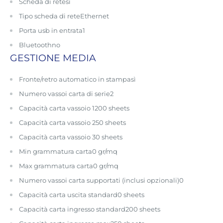
Scheda di rete
sì
Tipo scheda di rete
Ethernet
Porta usb in entrata
1
Bluetooth
no
GESTIONE MEDIA
Fronte/retro automatico in stampa
sì
Numero vassoi carta di serie
2
Capacità carta vassoio 1
200 sheets
Capacità carta vassoio 2
50 sheets
Capacità carta vassoio 3
0 sheets
Min grammatura carta
0 gr/mq
Max grammatura carta
0 gr/mq
Numero vassoi carta supportati (inclusi opzionali)
0
Capacità carta uscita standard
0 sheets
Capacità carta ingresso standard
200 sheets