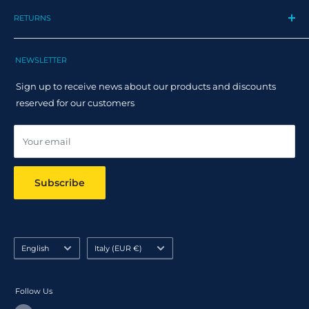
Privacy Policy
Track my order
RETURNS
Cookie Policy
Track Order
Terms and Conditions
Returns
Claim Page
Shipping Policy
NEWSLETTER
Help & FAQ
Returns Policy
Sign up to receive news about our products and discounts
Track your order
reserved for our customers
Online dispute resolution ODR
Your email
Subscribe
Language
Country/region
English
Italy (EUR €)
Follow Us