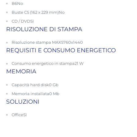
B6
No
Buste C5 (162 x 229 mm)
No
CD / DVD
Sì
RISOLUZIONE DI STAMPA
Risoluzione stampa MAX
5760x1440
REQUISITI E CONSUMO ENERGETICO
Consumo energetico in stampa
21 W
MEMORIA
Capacità hard disk
0 Gb
Memoria installata
0 Mb
SOLUZIONI
Office
Sì