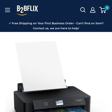
Skip
B2BFLIX
0
to
content
✓ Free Shipping on Your First Business Order • Can't find an item?
Contact us, we are here to help!