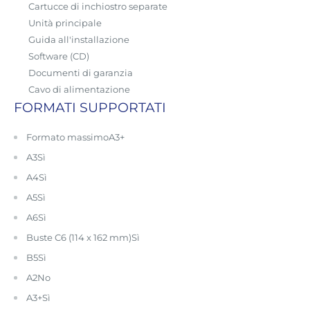
Cartucce di inchiostro separate
Unità principale
Guida all'installazione
Software (CD)
Documenti di garanzia
Cavo di alimentazione
FORMATI SUPPORTATI
Formato massimo
A3+
A3
Sì
A4
Sì
A5
Sì
A6
Sì
Buste C6 (114 x 162 mm)
Sì
B5
Sì
A2
No
A3+
Sì