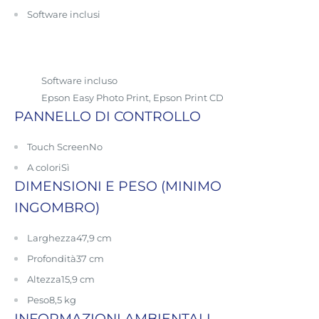
Software inclusi
Software incluso
Epson Easy Photo Print, Epson Print CD
PANNELLO DI CONTROLLO
Touch Screen
No
A colori
Sì
DIMENSIONI E PESO (MINIMO
INGOMBRO)
Larghezza
47,9 cm
Profondità
37 cm
Altezza
15,9 cm
Peso
8,5 kg
INFORMAZIONI AMBIENTALI