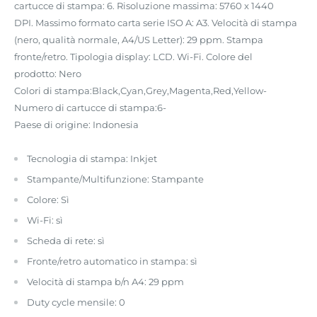
cartucce di stampa:
6.
Risoluzione massima:
5760 x 1440
DPI.
Massimo formato carta serie ISO A:
A3.
Velocità di stampa
(nero,
qualità normale,
A4/US Letter):
29 ppm.
Stampa
fronte/retro.
Tipologia display:
LCD.
Wi-Fi.
Colore del
prodotto:
Nero
Colori di stampa:
Black,Cyan,Grey,Magenta,Red,Yellow
-
Numero di cartucce di stampa:
6
-
Paese di origine:
Indonesia
Tecnologia di stampa: Inkjet
Stampante/Multifunzione: Stampante
Colore: Sì
Wi-Fi: sì
Scheda di rete: sì
Fronte/retro automatico in stampa: sì
Velocità di stampa b/n A4: 29 ppm
Duty cycle mensile: 0