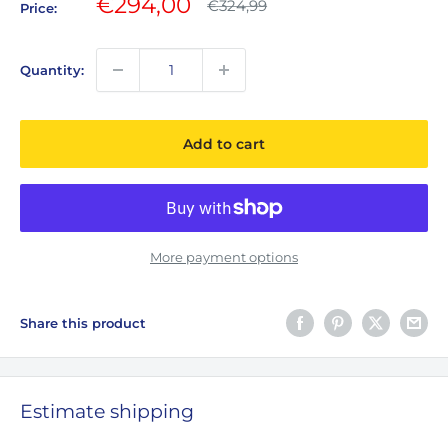
Sale
€294,00
Regular
€324,99
Price:
price
price
Quantity:
Add to cart
More payment options
Share this product
Estimate shipping