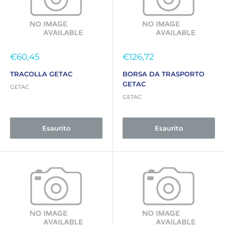
Prezzo
Prezzo
€60,45
€126,72
scontato
scontato
TRACOLLA GETAC
BORSA DA TRASPORTO
GETAC
GETAC
GETAC
Esaurito
Esaurito