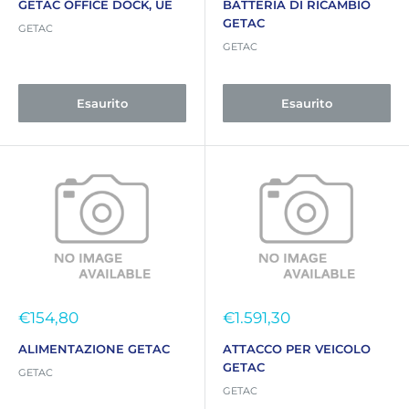
GETAC OFFICE DOCK, UE
BATTERIA DI RICAMBIO
GETAC
GETAC
GETAC
Esaurito
Esaurito
Prezzo
Prezzo
€154,80
€1.591,30
scontato
scontato
ALIMENTAZIONE GETAC
ATTACCO PER VEICOLO
GETAC
GETAC
GETAC