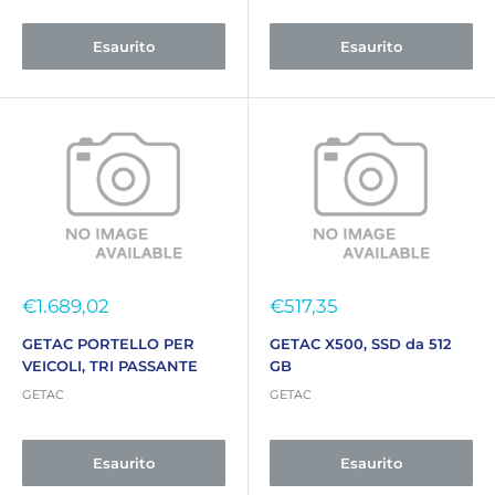
Esaurito
Esaurito
Prezzo
Prezzo
€1.689,02
€517,35
scontato
scontato
GETAC PORTELLO PER
GETAC X500, SSD da 512
VEICOLI, TRI PASSANTE
GB
GETAC
GETAC
Esaurito
Esaurito