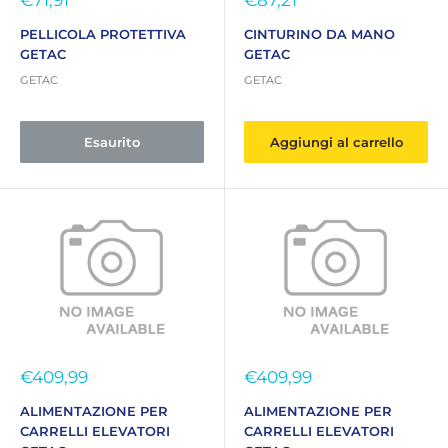
€71,91
€87,21
scontato
scontato
PELLICOLA PROTETTIVA
CINTURINO DA MANO
GETAC
GETAC
GETAC
GETAC
Esaurito
Aggiungi al carrello
Prezzo
Prezzo
€409,99
€409,99
scontato
scontato
ALIMENTAZIONE PER
ALIMENTAZIONE PER
CARRELLI ELEVATORI
CARRELLI ELEVATORI