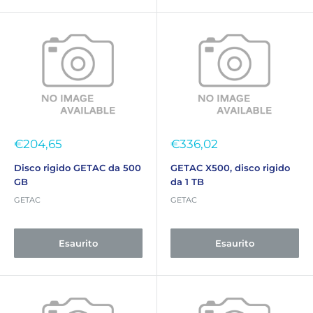
Prezzo
Prezzo
€204,65
€336,02
scontato
scontato
Disco rigido GETAC da 500
GETAC X500, disco rigido
GB
da 1 TB
GETAC
GETAC
Esaurito
Esaurito