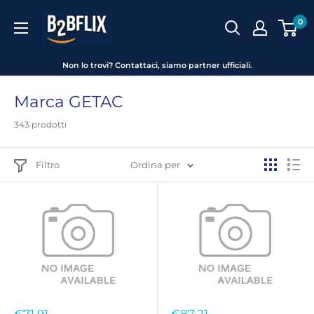
Vai
B2BFLIX
0
al
contenuto
Non lo trovi? Contattaci, siamo partner ufficiali.
Marca GETAC
343 prodotti
Filtro
Ordina per
Prezzo
Prezzo