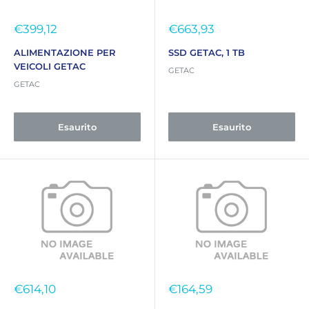
Prezzo
Prezzo
€399,12
€663,93
scontato
scontato
ALIMENTAZIONE PER
SSD GETAC, 1 TB
VEICOLI GETAC
GETAC
GETAC
Esaurito
Esaurito
Prezzo
Prezzo
€614,10
€164,59
scontato
scontato