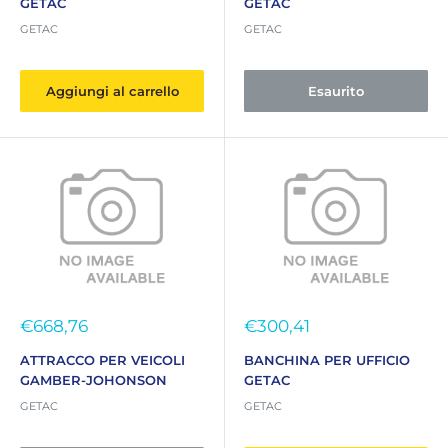
GETAC
GETAC
GETAC
GETAC
Aggiungi al carrello
Esaurito
Prezzo
Prezzo
€668,76
€300,41
scontato
scontato
ATTRACCO PER VEICOLI
BANCHINA PER UFFICIO
GAMBER-JOHONSON
GETAC
GETAC
GETAC