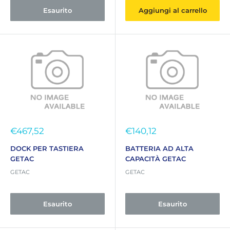
Esaurito
Aggiungi al carrello
Prezzo
Prezzo
€467,52
€140,12
scontato
scontato
DOCK PER TASTIERA
BATTERIA AD ALTA
GETAC
CAPACITÀ GETAC
GETAC
GETAC
Esaurito
Esaurito