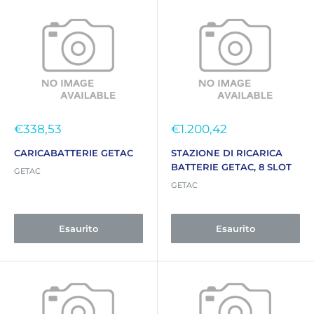
Prezzo
Prezzo
€338,53
€1.200,42
scontato
scontato
CARICABATTERIE GETAC
STAZIONE DI RICARICA
BATTERIE GETAC, 8 SLOT
GETAC
GETAC
Esaurito
Esaurito