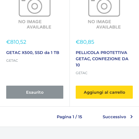
Prezzo
Prezzo
€810,52
€80,85
scontato
scontato
GETAC X500, SSD da 1 TB
PELLICOLA PROTETTIVA
GETAC, CONFEZIONE DA
GETAC
10
GETAC
Esaurito
Aggiungi al carrello
Pagina 1 / 15
Successivo