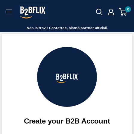
Vai
B2BFLIX
0
al
contenuto
Non lo trovi? Contattaci, siamo partner ufficiali.